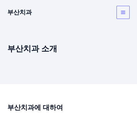
콘
텐
부산치과
Main
츠
로
Men
건
너
부산치과 소개
뛰
기
부산치과에 대하여